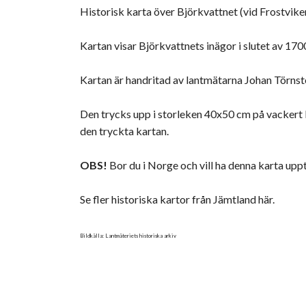
Historisk karta över Björkvattnet (vid Frostvike
Kartan visar Björkvattnets inägor i slutet av 170
Kartan är handritad av lantmätarna Johan Törnst
Den trycks upp i storleken 40x50 cm på vackert kon
den tryckta kartan.
OBS!
Bor du i Norge och vill ha denna karta uppt
Se fler historiska kartor från Jämtland här.
Bildkälla: Lantmäteriets historiska arkiv