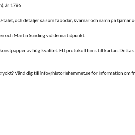
n), år 1786
0-talet, och detaljer så som fäbodar, kvarnar och namn på tjärnar o
en och Martin Sunding vid denna tidpunkt.
stpapper av hög kvalitet. Ett protokoll finns till kartan. Detta ski
ryckt? Vänd dig till
info@historiehemmet.se
för information om fr