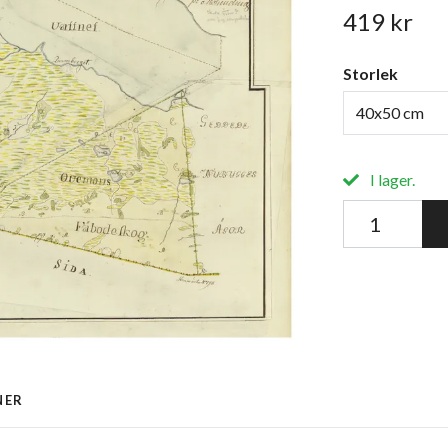
419 kr
Storlek
40x50 cm
I lager.
NER