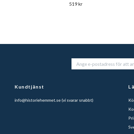
519 kr
Kundtjänst
L
info@historiehemmet.se
(vi svarar snabbt)
Köp
Ko
Pr
Sv