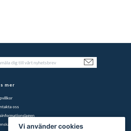
äs mer
villkor
ntakta oss
isinformationslagen
enska Städer
Vi använder cookies