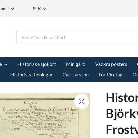
 moms
SEK
e
Historiska sjökort
Min gård
Vackra posters
s
Historiska tidningar
Carl Larsson
För företag
Om
Histo
Björk
Frost