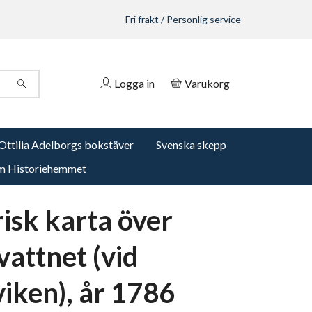
Fri frakt / Personlig service
Logga in
Varukorg
Ottilia Adelborgs bokstäver
Svenska skepp
 Historiehemmet
risk karta över
vattnet (vid
viken), år 1786