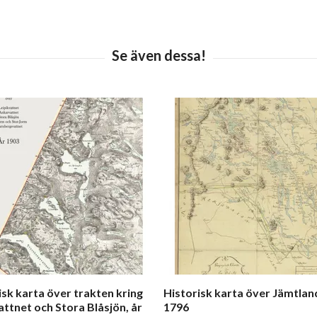
isk karta över trakten kring
Historisk karta över Jämtland
ttnet och Stora Blåsjön, år
1796