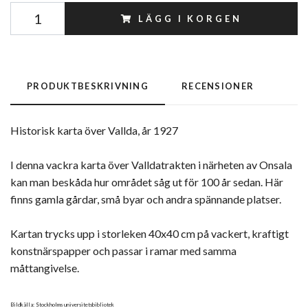
LÄGG I KORGEN
PRODUKTBESKRIVNING
RECENSIONER
Historisk karta över Vallda, år 1927
I denna vackra karta över Valldatrakten i närheten av Onsala
kan man beskåda hur området såg ut för 100 år sedan. Här
finns gamla gårdar, små byar och andra spännande platser.
Kartan trycks upp i storleken 40x40 cm på vackert, kraftigt
konstnärspapper och passar i ramar med samma
måttangivelse.
Bildkälla: Stockholms universitetsbibliotek