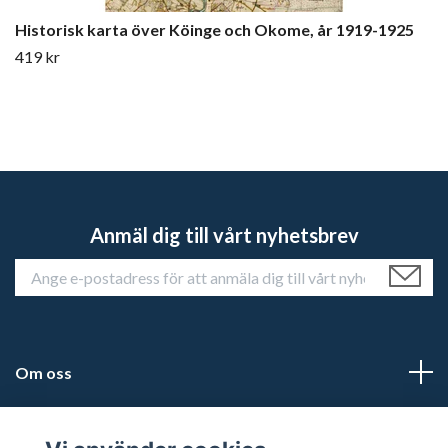
Historisk karta över Köinge och Okome, år 1919-1925
419 kr
Anmäl dig till vårt nyhetsbrev
Om oss
Kundtjänst