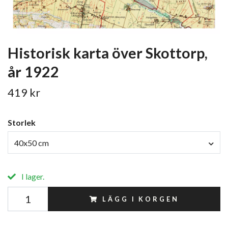
Historisk karta över Skottorp,
år 1922
419 kr
Storlek
40x50 cm
I lager.
LÄGG I KORGEN