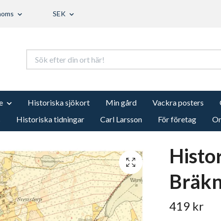
 moms
SEK
e
Historiska sjökort
Min gård
Vackra posters
s
Historiska tidningar
Carl Larsson
För företag
Om
Histo
Bräkn
419 kr