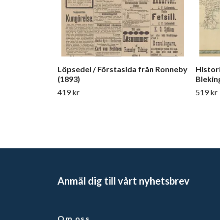
Löpsedel / Förstasida från Ronneby
Histor
(1893)
Blekin
419 kr
519 kr
Anmäl dig till vårt nyhetsbrev
Om oss