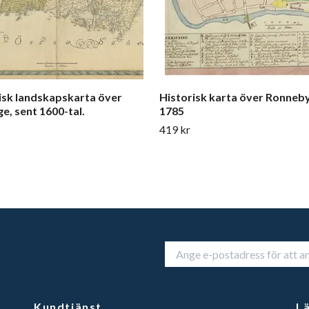
isk landskapskarta över
Historisk karta över Ronneby
ge, sent 1600-tal.
1785
419 kr
Kundtjänst
L