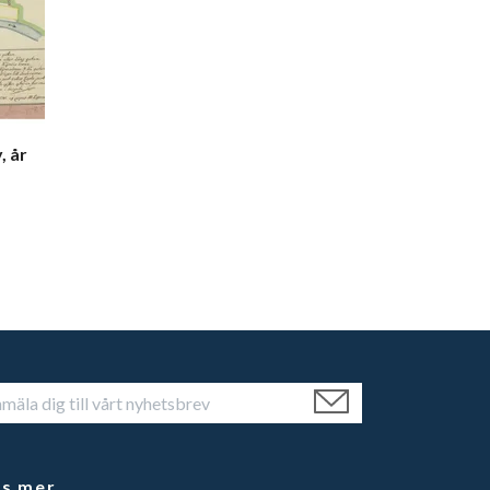
, år
äs mer