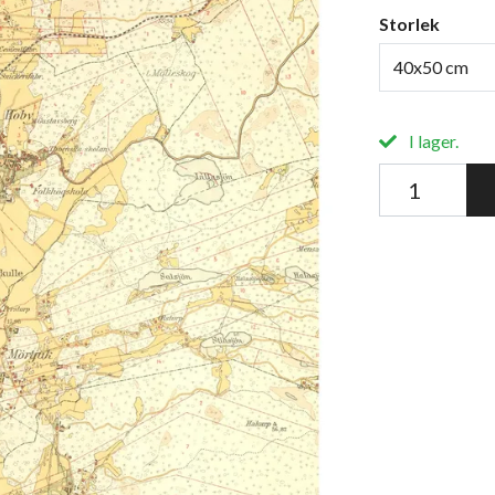
Storlek
40x50 cm
I lager.