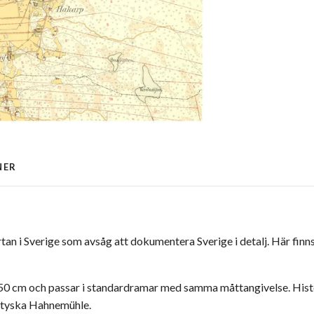
NER
an i Sverige som avsåg att dokumentera Sverige i detalj. Här fin
0x50 cm och passar i standardramar med samma måttangivelse. His
ån tyska Hahnemühle.