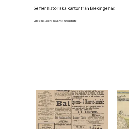
Se fler historiska kartor från Blekinge här.
Bildkälla: Stockholms universitetsbibliotek