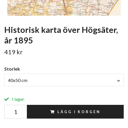
Historisk karta över Högsäter,
år 1895
419 kr
Storlek
40x50 cm
I lager.
LÄGG I KORGEN