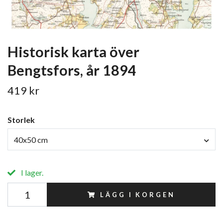
Historisk karta över
Bengtsfors, år 1894
419 kr
Storlek
40x50 cm
I lager.
LÄGG I KORGEN