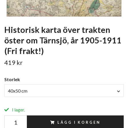
Historisk karta över trakten
öster om Tärnsjö, år 1905-1911
(Fri frakt!)
419 kr
Storlek
40x50 cm
I lager.
LÄGG I KORGEN