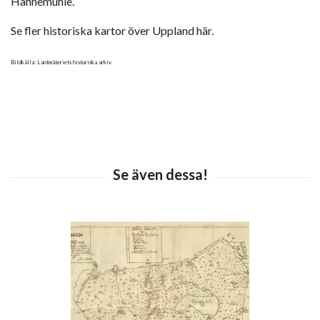
Hahnemühle.
Se fler historiska kartor över Uppland här.
Bildkälla: Lantmäteriets historiska arkiv