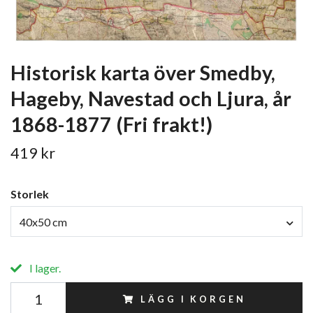
Historisk karta över Smedby,
Hageby, Navestad och Ljura, år
1868-1877 (Fri frakt!)
419 kr
Storlek
40x50 cm
I lager.
LÄGG I KORGEN