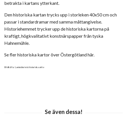
betrakta i kartans ytterkant.
Den historiska kartan trycks upp i storleken 40x50 cm och
passar i standardramar med samma måttangivelse.
Historiehemmet trycker upp de historiska kartorna på
kraftigt, högkvalitativt konstnärspapper från tyska
Hahnemühle.
Se fler historiska kartor över Östergötland här.
Bildkälla: Lantmäteriets historiska arkiv