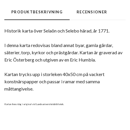
PRODUKTBESKRIVNING
RECENSIONER
Historik karta över Selaön och Selebo härad, år 1771.
I denna karta redovisas bland annat byar, gamla gårdar,
säterier, torp, kyrkor och prästgårdar. Kartan är graverad av
Eric Österberg och utgiven av en Eric Humbla.
Kartan trycks upp i storleken 40x50 cm på vackert
konstnärspapper och passar i ramar med samma
måttangivelse.
Kartan finns idag i original vid Lunds universitetsbibliotek.