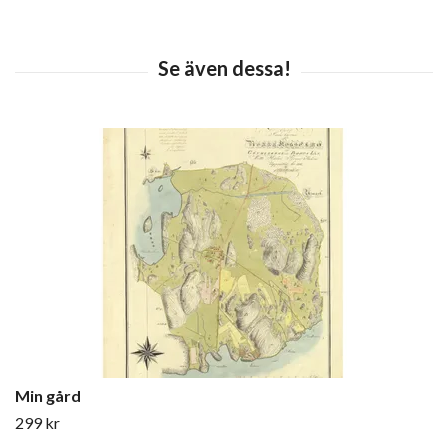
Min gård
299 kr