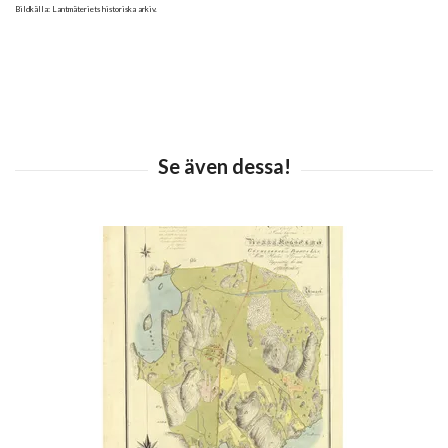
Bildkälla: Lantmäteriets historiska arkiv.