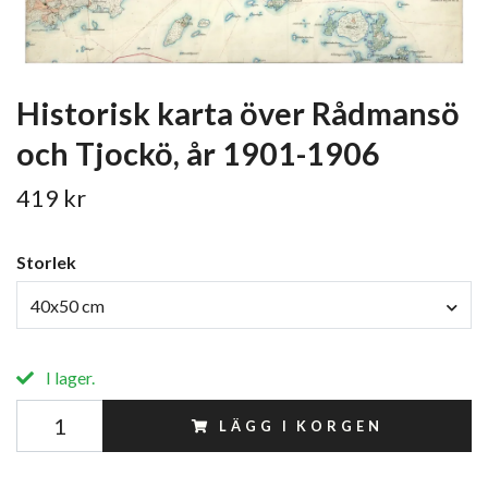
Historisk karta över Rådmansö
och Tjockö, år 1901-1906
419 kr
Storlek
40x50 cm
I lager.
LÄGG I KORGEN