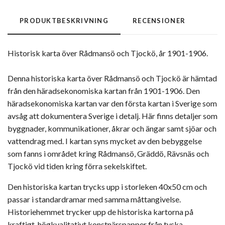
PRODUKTBESKRIVNING
RECENSIONER
Historisk karta över Rådmansö och Tjockö, år 1901-1906.
Denna historiska karta över Rådmansö och Tjockö är hämtad
från den häradsekonomiska kartan från 1901-1906. Den
häradsekonomiska kartan var den första kartan i Sverige som
avsåg att dokumentera Sverige i detalj. Här finns detaljer som
byggnader, kommunikationer, åkrar och ängar samt sjöar och
vattendrag med. I kartan syns mycket av den bebyggelse
som fanns i området kring Rådmansö, Gräddö, Rävsnäs och
Tjockö vid tiden kring förra sekelskiftet.
Den historiska kartan trycks upp i storleken 40x50 cm och
passar i standardramar med samma måttangivelse.
Historiehemmet trycker upp de historiska kartorna på
kraftigt, högkvalitativt konstnärspapper från tyska