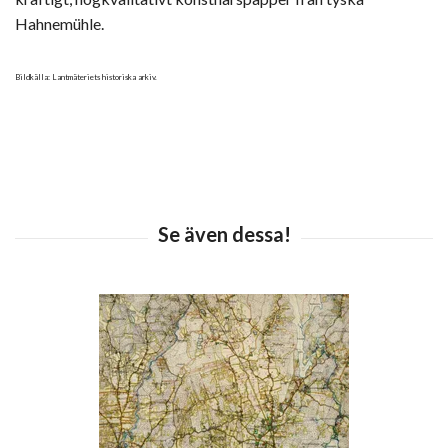
Hahnemühle.
Bildkälla: Lantmäteriets historiska arkiv.