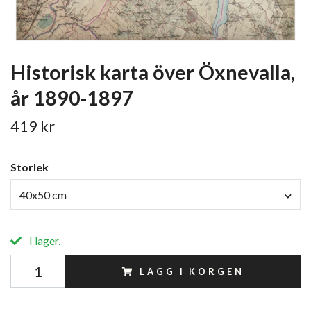
Historisk karta över Öxnevalla,
år 1890-1897
419 kr
Storlek
40x50 cm
I lager.
LÄGG I KORGEN