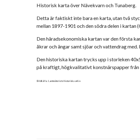
Historisk karta över Nävekvarn och Tunaberg.
Detta är faktiskt inte bara en karta, utan två s
mellan 1897-1901 och den södra delen i kartan 
Den häradsekonomiska kartan var den första kart
åkrar och ängar samt sjöar och vattendrag med. 
Den historiska kartan trycks upp i storleken 4
på kraftigt, högkvalitativt konstnärspapper frå
Bildkälla: Lantmäteriets historiska arkiv