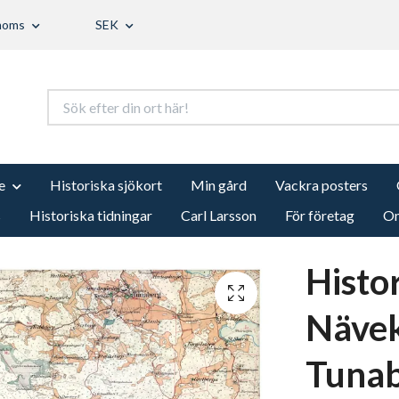
 moms
SEK
e
Historiska sjökort
Min gård
Vackra posters
s
Historiska tidningar
Carl Larsson
För företag
Om
Histo
Nävek
Tunab