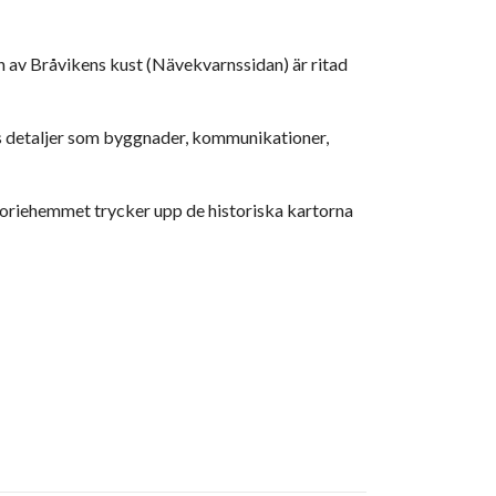
n av Bråvikens kust (Nävekvarnssidan) är ritad
ns detaljer som byggnader, kommunikationer,
toriehemmet trycker upp de historiska kartorna