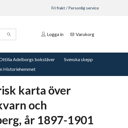
Fri frakt / Personlig service
Logga in
Varukorg
Ottilia Adelborgs bokstäver
Svenska skepp
 Historiehemmet
risk karta över
varn och
erg, år 1897-1901