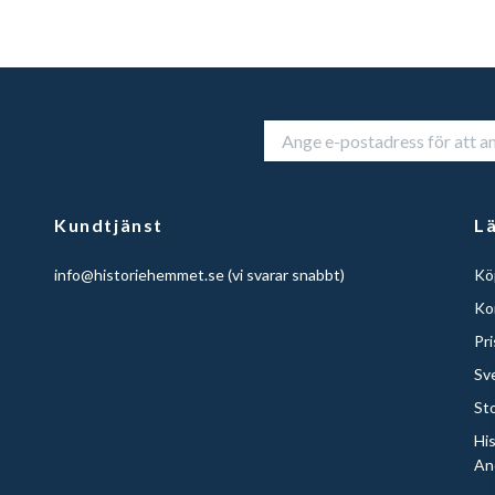
Kundtjänst
L
info@historiehemmet.se
(vi svarar snabbt)
Köp
Ko
Pr
Sv
St
Hi
An