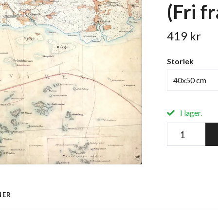
(Fri f
419 kr
Storlek
40x50 cm
I lager.
NER