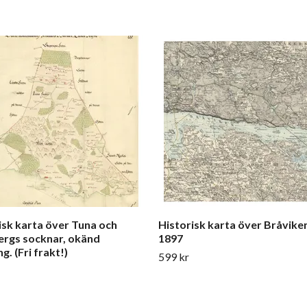
isk karta över Tuna och
Historisk karta över Bråviken
rgs socknar, okänd
1897
g. (Fri frakt!)
599 kr