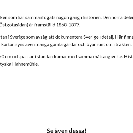
tycken som har sammanfogats någon gång i historien. Den norra dele
(Östgötasidan) är framställd 1868-1877.
an i Sverige som avsåg att dokumentera Sverige i detalj. Här fin
I kartan syns även många gamla gårdar och byar runt om i trakten.
0x50 cm och passar i standardramar med samma måttangivelse. His
n tyska Hahnemühle.