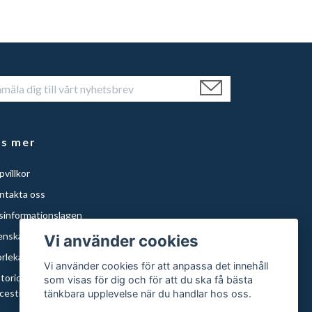
äs mer
villkor
ntakta oss
isinformationslagen
enska Städer
Vi använder cookies
orlekar och papper
Vi använder cookies för att anpassa det innehåll
storical Maps of Sweden for Americans with Swedish
som visas för dig och för att du ska få bästa
cestry | Histor
tänkbara upplevelse när du handlar hos oss.