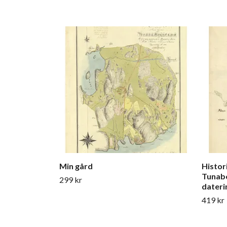
Min gård
Histor
Tunabe
299 kr
daterin
419 kr