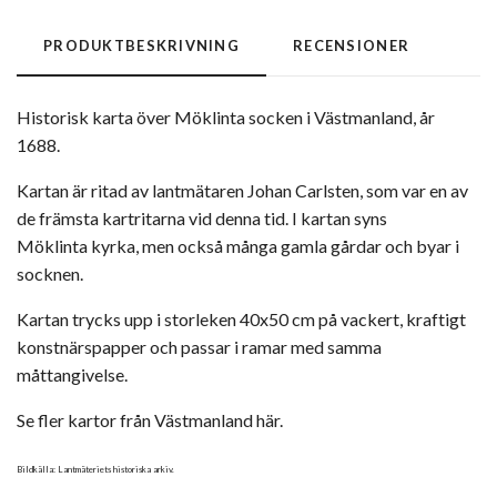
PRODUKTBESKRIVNING
RECENSIONER
Historisk karta över Möklinta socken i Västmanland, år
1688.
Kartan är ritad av lantmätaren Johan Carlsten, som var en av
de främsta kartritarna vid denna tid. I kartan syns
Möklinta kyrka, men också många gamla gårdar och byar i
socknen.
Kartan trycks upp i storleken 40x50 cm på vackert, kraftigt
konstnärspapper och passar i ramar med samma
måttangivelse.
Se fler kartor från Västmanland här.
Bildkälla: Lantmäteriets historiska arkiv.