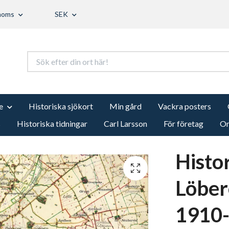
 moms
SEK
e
Historiska sjökort
Min gård
Vackra posters
s
Historiska tidningar
Carl Larsson
För företag
Om
Histo
Löber
1910