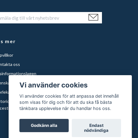
äs mer
villkor
ntakta oss
isinformationslagen
enska Städer
Vi använder cookies
orlekar och papper
Vi använder cookies för att anpassa det innehåll
storical Maps of Sweden for Americans with Swedish
som visas för dig och för att du ska få bästa
cestry | Histor
tänkbara upplevelse när du handlar hos oss.
Godkänn alla
Endast
nödvändiga