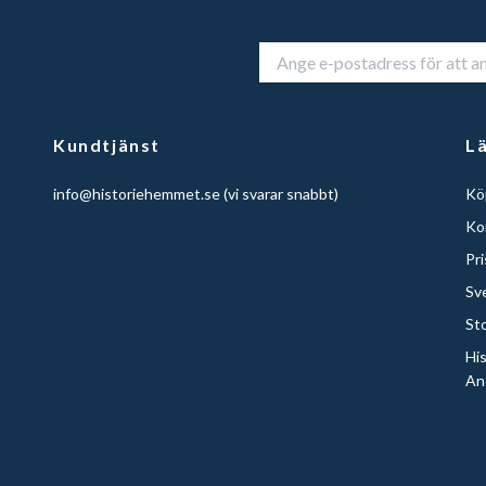
Kundtjänst
L
info@historiehemmet.se
(vi svarar snabbt)
Köp
Ko
Pr
Sv
St
Hi
An