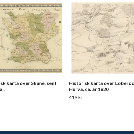
isk karta över Skåne, sent
Historisk karta över Löberö
al.
Hurva, ca. år 1820
419 kr