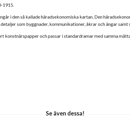
10-1915.
ngår i den så kallade häradsekonomiska kartan. Den häradsekonom
ns detaljer som byggnader, kommunikationer, åkrar och ängar samt 
kert konstnärspapper och passar i standardramar med samma mått