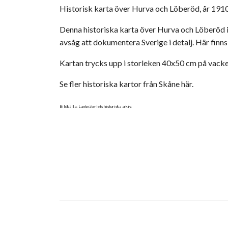
Historisk karta över Hurva och Löberöd, år 19
Denna historiska karta över Hurva och Löberöd i
avsåg att dokumentera Sverige i detalj. Här fin
Kartan trycks upp i storleken 40x50 cm på vac
Se fler historiska kartor från Skåne här.
Bildkälla: Lantmäteriets historiska arkiv.