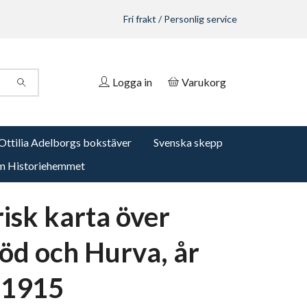
Fri frakt / Personlig service
Logga in
Varukorg
Ottilia Adelborgs bokstäver
Svenska skepp
 Historiehemmet
risk karta över
öd och Hurva, år
-1915