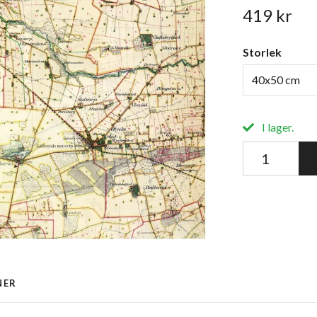
419 kr
Storlek
40x50 cm
I lager.
NER