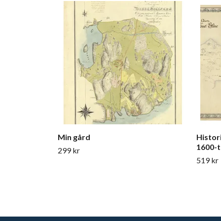
Min gård
Histor
1600-t
299 kr
519 kr