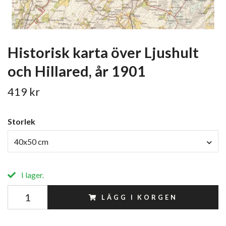
Historisk karta över Ljushult
och Hillared, år 1901
419 kr
Storlek
40x50 cm
I lager.
LÄGG I KORGEN