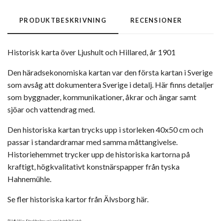
PRODUKTBESKRIVNING
RECENSIONER
Historisk karta över Ljushult och Hillared, år 1901
Den häradsekonomiska kartan var den första kartan i Sverige
som avsåg att dokumentera Sverige i detalj. Här finns detaljer
som byggnader, kommunikationer, åkrar och ängar samt
sjöar och vattendrag med.
Den historiska kartan trycks upp i storleken 40x50 cm och
passar i standardramar med samma måttangivelse.
Historiehemmet trycker upp de historiska kartorna på
kraftigt, högkvalitativt konstnärspapper från tyska
Hahnemühle.
Se fler historiska kartor från Älvsborg här.
Bildkälla: Stockholms universitetsbibliotek