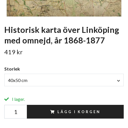
Historisk karta över Linköping
med omnejd, år 1868-1877
419 kr
Storlek
40x50 cm
I lager.
LÄGG I KORGEN