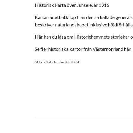
Historisk karta över Junsele, år 1916
Kartan är ett utklipp från den så kallade genera
beskriver naturlandskapet inklusive höjdförhål
Här kan du läsa om Historiehemmets storlekar o
Se fler historiska kartor från Västernorrland här.
Bildkälla: Stockholms universitetsbibliotek