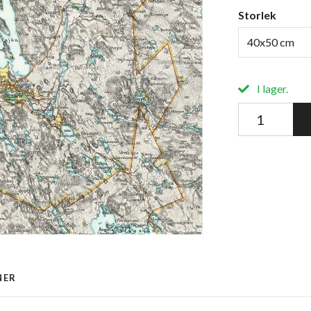
Storlek
40x50 cm
I lager.
NER