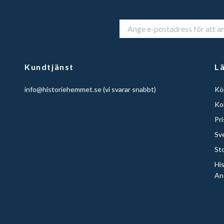
Kundtjänst
L
info@historiehemmet.se
(vi svarar snabbt)
Köp
Ko
Pr
Sv
St
Hi
An