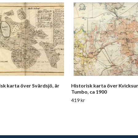
isk karta över Svärdsjö, år
Historisk karta över Kvicksu
Tumbo, ca 1900
419 kr