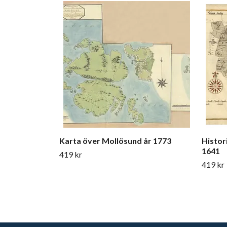
Karta över Mollösund år 1773
Histor
1641
419 kr
419 kr