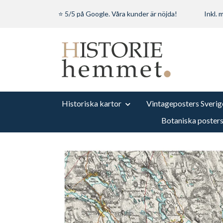
⭐ 5/5 på Google. Våra kunder är nöjda!
Inkl.
Historiska kartor
Vintageposters Sverig
Botaniska poster