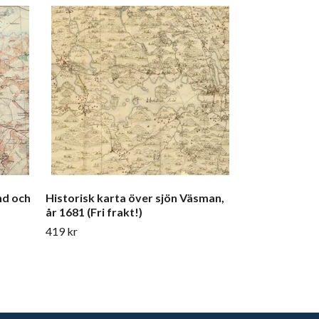
Historisk kar
med omnejd, 
599 kr
nd och
Historisk karta över sjön Väsman,
år 1681 (Fri frakt!)
419 kr