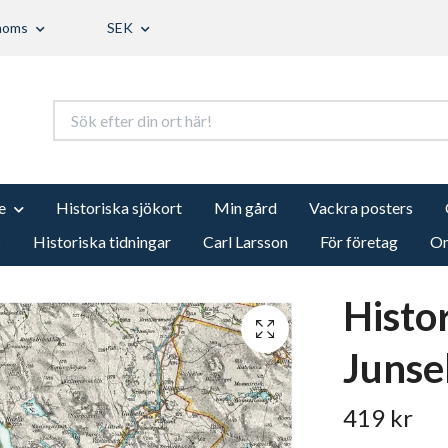
 moms
SEK
e
Historiska sjökort
Min gård
Vackra posters
s
Historiska tidningar
Carl Larsson
För företag
Om
Histo
Junse
419 kr