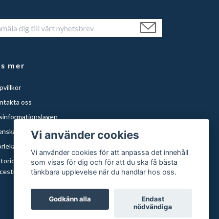
äs mer
villkor
ntakta oss
isinformationslagen
enska Städer
Vi använder cookies
orlekar och papper
Vi använder cookies för att anpassa det innehåll
storical Maps of Sweden for Americans with Swedish
som visas för dig och för att du ska få bästa
cestry | Histor
tänkbara upplevelse när du handlar hos oss.
Godkänn alla
Endast
nödvändiga