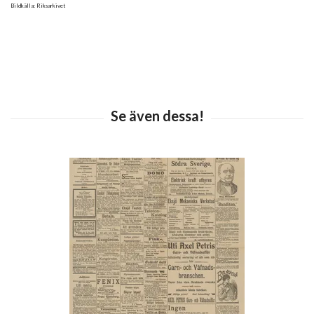
Bildkälla: Riksarkivet