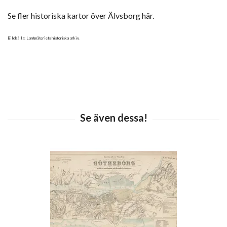
Se fler historiska kartor över Älvsborg här.
Bildkälla: Lantmäteriets historiska arkiv.