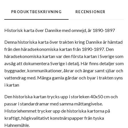
PRODUKTBESKRIVNING
RECENSIONER
Historisk karta över Dannike med omnejd, år 1890-1897
Denna historiska karta över trakten kring Dannike är hämtad
från den häradsekonomiska kartan från 1890-1897. Den
häradsekonomiska kartan var den första kartan i Sverige som
avsåg att dokumentera Sverige i detalj. Här finns detaljer som
byggnader, kommunikationer, åkrar och ängar samt sjöar och
vattendrag med. Många gamla gårdar och byar i trakten syns
i kartan
Den historiska kartan trycks upp i storleken 40x50 cm och
passar i standardramar med samma måttangivelse.
Historiehemmet trycker upp de historiska kartorna på
kraftigt, högkvalitativt konstnärspapper från tyska
Hahnemühle.