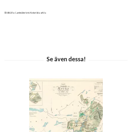
Bildkälla: Lantmäteriets historiska arkiv.