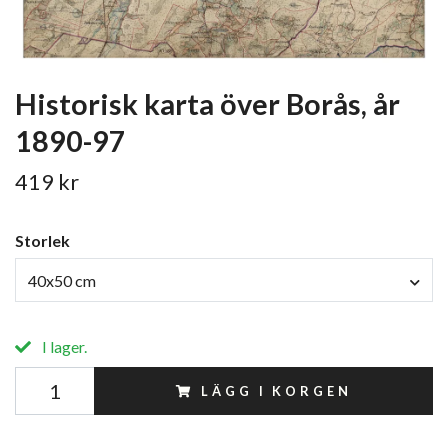
Historisk karta över Borås, år
1890-97
419 kr
Storlek
40x50 cm
I lager.
LÄGG I KORGEN