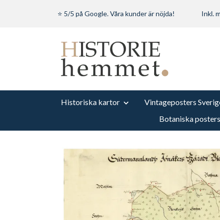
⭐ 5/5 på Google. Våra kunder är nöjda!
Inkl.
Historiska kartor
Vintageposters Sverig
Botaniska poster