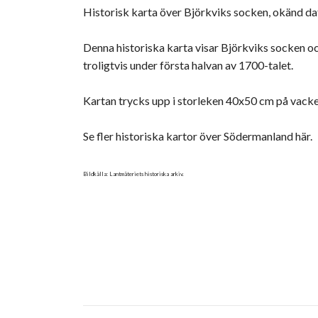
Historisk karta över Björkviks socken, okänd da
Denna historiska karta visar Björkviks socken oc
troligtvis under första halvan av 1700-talet.
Kartan trycks upp i storleken 40x50 cm på vack
Se fler historiska kartor över Södermanland här.
Bildkälla: Lantmäteriets historiska arkiv.