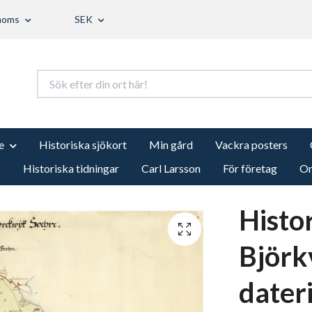
 moms
SEK
e
Historiska sjökort
Min gård
Vackra posters
s
Historiska tidningar
Carl Larsson
För företag
Om
Histo
Björk
dateri