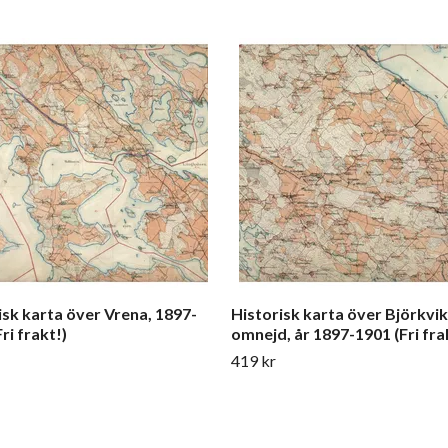
isk karta över Vrena, 1897-
Historisk karta över Björkvi
ri frakt!)
omnejd, år 1897-1901 (Fri fra
419 kr