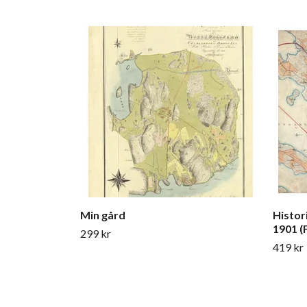
Min gård
Histor
1901 (F
299 kr
419 kr