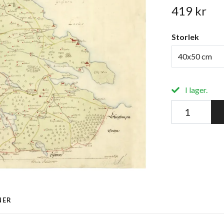
419 kr
Storlek
40x50 cm
I lager.
NER