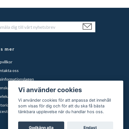
äs mer
villkor
ntakta oss
isinformationslagen
enska Städer
Vi använder cookies
orlekar och papper
Vi använder cookies för att anpassa det innehåll
storical Maps of Sweden for Americans with Swedish
som visas för dig och för att du ska få bästa
cestry | Histor
tänkbara upplevelse när du handlar hos oss.
Godkänn alla
Endast