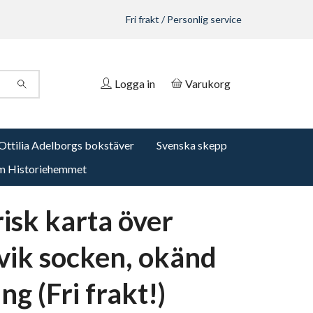
Fri frakt / Personlig service
Logga in
Varukorg
Ottilia Adelborgs bokstäver
Svenska skepp
 Historiehemmet
risk karta över
vik socken, okänd
ng (Fri frakt!)