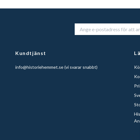
Kundtjänst
L
info@historiehemmet.se
(vi svarar snabbt)
Köp
Ko
Pr
Sv
St
Hi
An