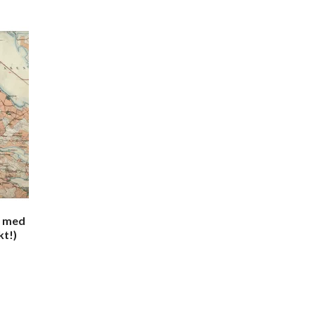
k med
kt!)