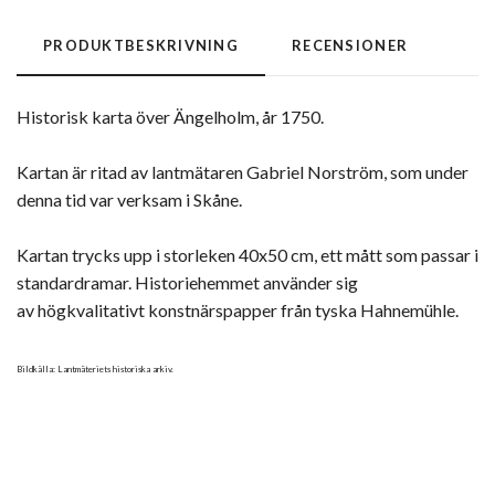
PRODUKTBESKRIVNING
RECENSIONER
Historisk karta över Ängelholm, år 1750.
Kartan är ritad av lantmätaren Gabriel Norström, som under
denna tid var verksam i Skåne.
Kartan trycks upp i storleken 40x50 cm, ett mått som passar i
standardramar. Historiehemmet använder sig
av högkvalitativt konstnärspapper från tyska Hahnemühle.
Bildkälla: Lantmäteriets historiska arkiv.