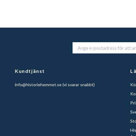
Kundtjänst
L
info@historiehemmet.se
(vi svarar snabbt)
Köp
Ko
Pr
Sv
St
Hi