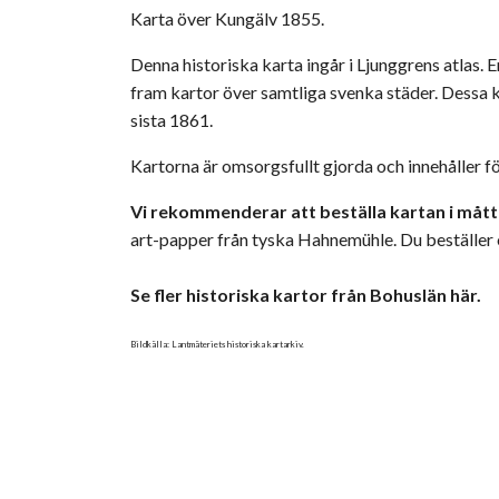
Karta över Kungälv 1855.
Denna historiska karta ingår i Ljunggrens atlas. 
fram kartor över samtliga svenka städer. Dessa k
sista 1861.
Kartorna är omsorgsfullt gjorda och innehåller f
Vi rekommenderar att beställa kartan i mått
art-papper från tyska Hahnemühle. Du beställer
Se fler historiska kartor från Bohuslän här.
Bildkälla: Lantmäteriets historiska kartarkiv.