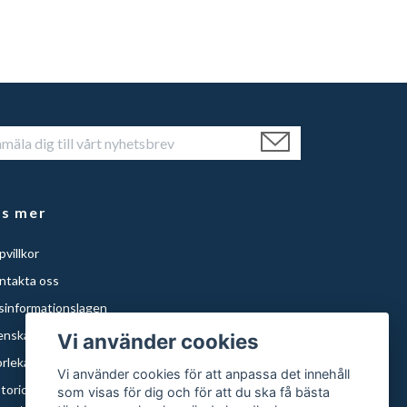
äs mer
villkor
ntakta oss
isinformationslagen
enska Städer
Vi använder cookies
orlekar och papper
Vi använder cookies för att anpassa det innehåll
storical Maps of Sweden for Americans with Swedish
som visas för dig och för att du ska få bästa