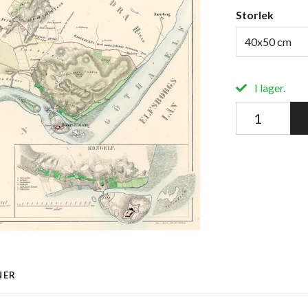
Storlek
40x50 cm
I lager.
NER