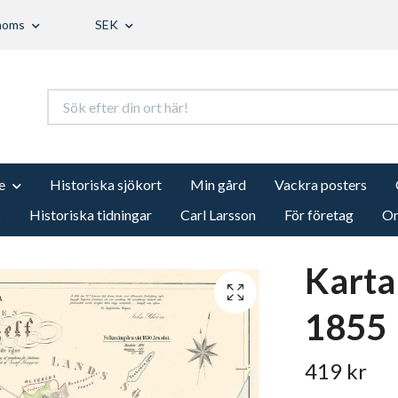
 moms
SEK
e
Historiska sjökort
Min gård
Vackra posters
s
Historiska tidningar
Carl Larsson
För företag
Om
Karta
1855
419 kr