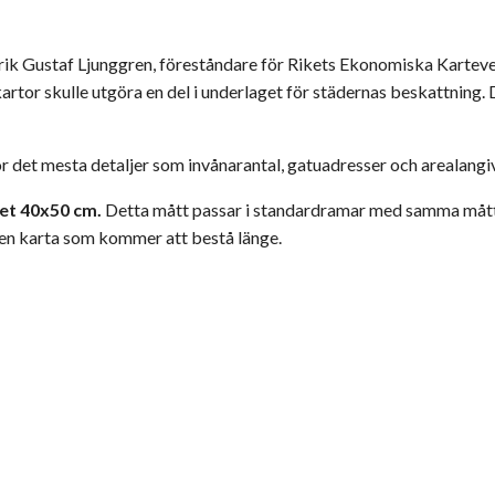
Erik Gustaf Ljunggren, föreståndare för Rikets Ekonomiska Karteverk
artor skulle utgöra en del i underlaget för städernas beskattning
ör det mesta detaljer som invånarantal, gatuadresser och arealangi
et 40x50 cm.
Detta mått passar i standardramar med samma måttan
 en karta som kommer att bestå länge.