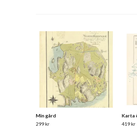
Min gård
Karta 
299 kr
419 kr