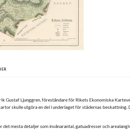
NER
Erik Gustaf Ljunggren, föreståndare för Rikets Ekonomiska Karteverk
artor skulle utgöra en del i underlaget för städernas beskattning
ör det mesta detaljer som invånarantal, gatuadresser och arealangi