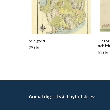
Min gård
Histor
och Me
299 kr
519 kr
Anmäl dig till vårt nyhetsbrev