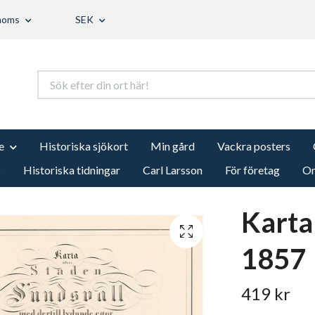
 moms
SEK
e
Historiska sjökort
Min gård
Vackra posters
s
Historiska tidningar
Carl Larsson
För företag
Om
Karta
1857
419 kr