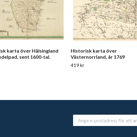
isk karta över Hälsingland
Historisk karta över
delpad, sent 1600-tal.
Västernorrland, år 1769
419 kr