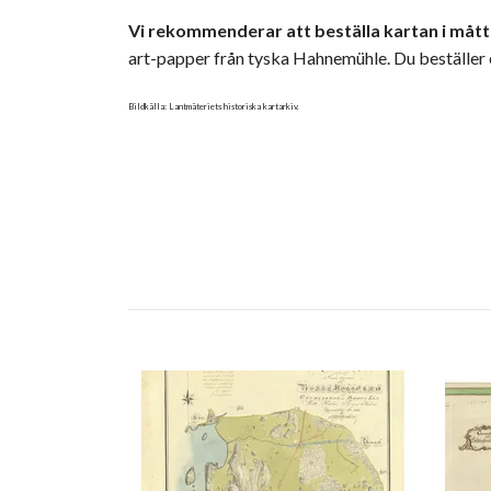
Vi rekommenderar att beställa kartan i mått
art-papper från tyska Hahnemühle. Du beställer
Bildkälla: Lantmäteriets historiska kartarkiv.