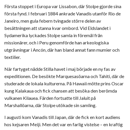
Första stoppet i Europa var Lissabon, där Stolpe gjorde sina
första fynd. I februari 1884 ankrade Vanadis utanför Rio de
Janeiro, men gula febern tvingade större delen av
besättningen att stanna kvar ombord. Vid Eldslandet i
Sydamerika lyckades Stolpe samla in föremål från
missionärer, och i Peru genomförde han arkeologiska
utgrävningar i Ancón, där han bland annat fann mumier och
textilier.
När fartyget nådde Stilla havet i maj började en ny fas av
expeditionen. De besökte Marquesasöarna och Tahiti, där de
studerade de lokala kulturerna. På Hawaii mötte prins Oscar
kung Kalakaua och fick chansen att besöka den berömda
vulkanen Kilauea. Färden fortsatte till Jaluit på
Marshallöarna, där Stolpe utökade sin samling.
I augusti kom Vanadis till Japan, där de fick en kort audiens
hos kejsaren Meiji. Men det var en farlig vistelse – en kraftig