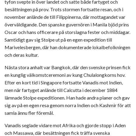
tyfon svepte in över landet och satte både fartyget och
besättningen på prov. Trots stormen fortsatte resan, och i
november anlände de till Filippinerna, där mottagandet var
överväldigande. Den spanske guvernören i Manila bjöd prins
Oscar och hans officerare på storslagna fester och middagar.
Samtidigt gav sig Stolpe ut på en egen expedition till
Marivelesbergen, där han dokumenterade lokalbefolkningen
och deras kultur.
Nästa stora anhalt var Bangkok, där den svenske prinsen fick
en kunglig välkomstceremoni av kung Chulalongkorns hov.
Efter en kort tid i Singapore fortsatte Vanadis mot Indien,
men när fartyget anlände till Calcutta i december 1884
lämnade Stolpe expeditionen. Han hade andra planer och gav
sig av på en egen resa genom norra Indien och Kashmir för att
samla ännu fler föremål.
Vanadis seglade vidare mot Afrika och gjorde stopp i Aden
och Massawa, där besättningen fick träffa svenska