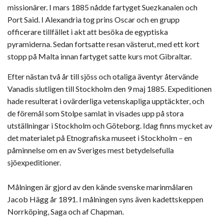
missionärer. I mars 1885 nådde fartyget Suezkanalen och
Port Said. I Alexandria tog prins Oscar och en grupp
officerare tillfället i akt att besöka de egyptiska
pyramiderna. Sedan fortsatte resan västerut, med ett kort
stopp på Malta innan fartyget satte kurs mot Gibraltar.
Efter nästan två år till sjöss och otaliga äventyr återvände
Vanadis slutligen till Stockholm den 9 maj 1885. Expeditionen
hade resulterat i ovärderliga vetenskapliga upptäckter, och
de föremål som Stolpe samlat in visades upp på stora
utställningar i Stockholm och Göteborg. Idag finns mycket av
det materialet på Etnografiska museet i Stockholm – en
påminnelse om en av Sveriges mest betydelsefulla
sjöexpeditioner.
Målningen är gjord av den kände svenske marinmålaren
Jacob Hägg år 1891. I målningen syns även kadettskeppen
Norrköping, Saga och af Chapman.