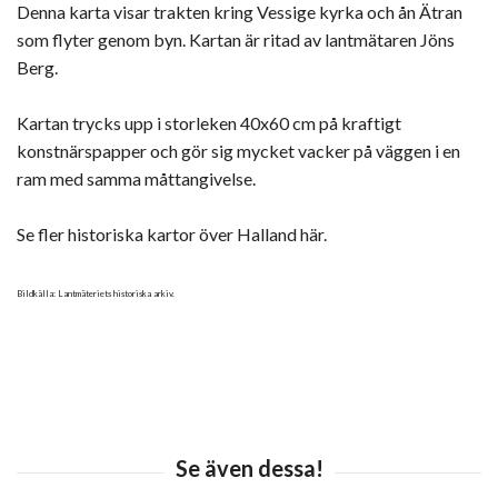
Denna karta visar trakten kring Vessige kyrka och ån Ätran
som flyter genom byn. Kartan är ritad av lantmätaren Jöns
Berg.
Kartan trycks upp i storleken 40x60 cm på kraftigt
konstnärspapper och gör sig mycket vacker på väggen i en
ram med samma måttangivelse.
Se fler historiska kartor över Halland här.
Bildkälla: Lantmäteriets historiska arkiv.