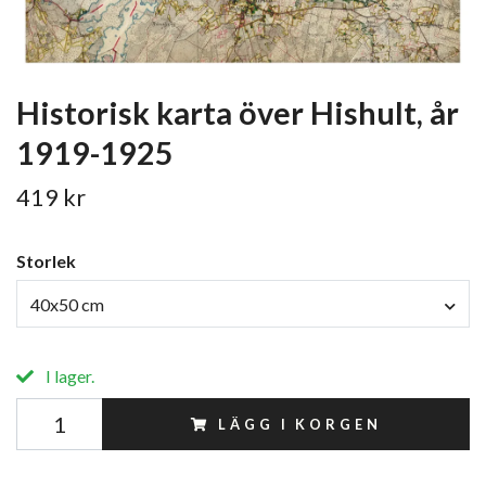
Historisk karta över Hishult, år
1919-1925
419 kr
Storlek
40x50 cm
I lager.
LÄGG I KORGEN