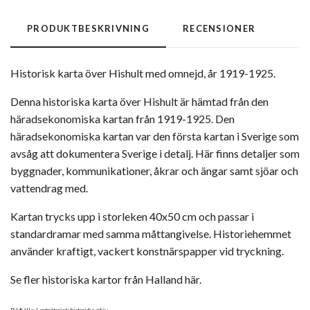
PRODUKTBESKRIVNING
RECENSIONER
Historisk karta över Hishult med omnejd, år 1919-1925.
Denna historiska karta över Hishult är hämtad från den
häradsekonomiska kartan från 1919-1925. Den
häradsekonomiska kartan var den första kartan i Sverige som
avsåg att dokumentera Sverige i detalj. Här finns detaljer som
byggnader, kommunikationer, åkrar och ängar samt sjöar och
vattendrag med.
Kartan trycks upp i storleken 40x50 cm och passar i
standardramar med samma måttangivelse. Historiehemmet
använder kraftigt, vackert konstnärspapper vid tryckning.
Se fler historiska kartor från Halland här.
Bildkälla: Lantmäteriets historiska arkiv.