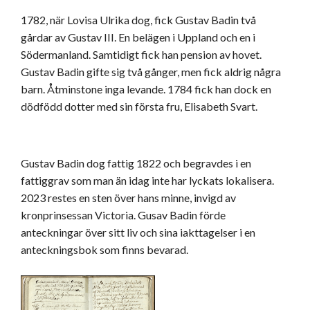
1782, när Lovisa Ulrika dog, fick Gustav Badin två
gårdar av Gustav III. En belägen i Uppland och en i
Södermanland. Samtidigt fick han pension av hovet.
Gustav Badin gifte sig två gånger, men fick aldrig några
barn. Åtminstone inga levande. 1784 fick han dock en
dödfödd dotter med sin första fru, Elisabeth Svart.
Gustav Badin dog fattig 1822 och begravdes i en
fattiggrav som man än idag inte har lyckats lokalisera.
2023 restes en sten över hans minne, invigd av
kronprinsessan Victoria. Gusav Badin förde
anteckningar över sitt liv och sina iakttagelser i en
anteckningsbok som finns bevarad.